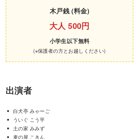
木戸銭 (料金)
大人
500円
小学生以下無料
(※保護者の方とお越しください)
出演者
白犬亭 みゃーご
ういぐ こう平
土の家 みみず
麦の屋 こきん