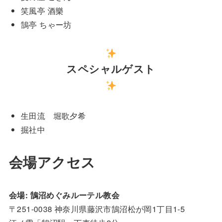
笑風亭 酒樂
鵠亭 ちゃー坊
スペシャルゲスト
生田流 堀歌夕希
掘社中
会場アクセス
会場: 鵠沼めぐみルーテル教会
〒251-0038 神奈川県藤沢市鵠沼松が岡1丁目1-5