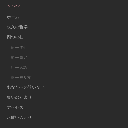
PAGES
ホーム
永久の哲学
四つの柱
葉 ― 歩行
枝 ― ヨガ
幹 ― 落語
根 ― 在り方
あなたへの問いかけ
集いのたより
アクセス
お問い合わせ