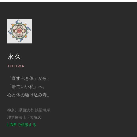
永久
TOHWA
「直すべき体」から、
「居ていい私」へ。
心と体の駆け込み寺。
神奈川県藤沢市 鵠沼海岸
理学療法士・大塚久
LINE で相談する