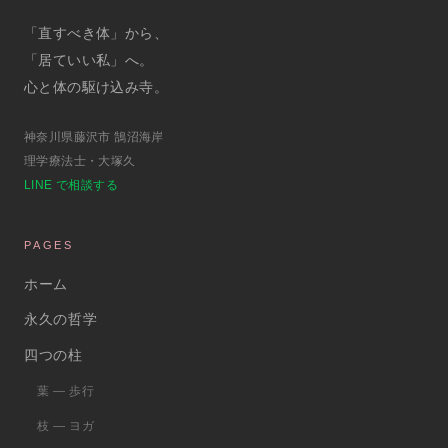
「直すべき体」から、
「居ていい私」へ。
心と体の駆け込み寺。
神奈川県藤沢市 鵠沼海岸
理学療法士・大塚久
LINE で相談する
PAGES
ホーム
永久の哲学
四つの柱
葉 ― 歩行
枝 ― ヨガ