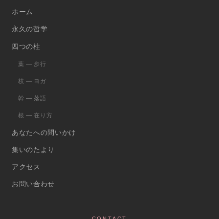
ホーム
永久の哲学
四つの柱
葉 ― 歩行
枝 ― ヨガ
幹 ― 落語
根 ― 在り方
あなたへの問いかけ
集いのたより
アクセス
お問い合わせ
CONTACT