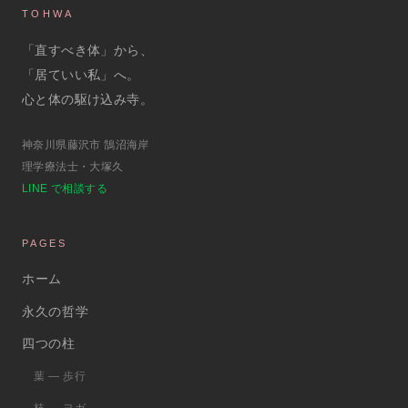
TOHWA
「直すべき体」から、
「居ていい私」へ。
心と体の駆け込み寺。
神奈川県藤沢市 鵠沼海岸
理学療法士・大塚久
LINE で相談する
PAGES
ホーム
永久の哲学
四つの柱
葉 ― 歩行